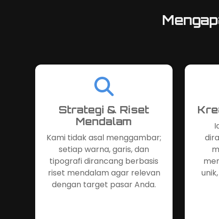
Mengap
Strategi & Riset
Kre
Mendalam
I
Kami tidak asal menggambar;
dir
setiap warna, garis, dan
m
tipografi dirancang berbasis
mem
riset mendalam agar relevan
unik
dengan target pasar Anda.