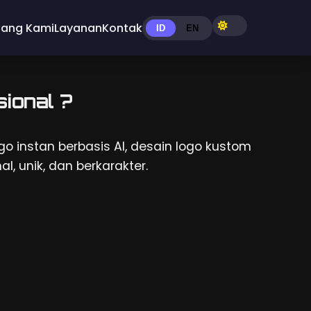
tang Kami
Layanan
Kontak
ID
EN
ional ?
o instan berbasis AI, desain logo kustom
l, unik, dan berkarakter.